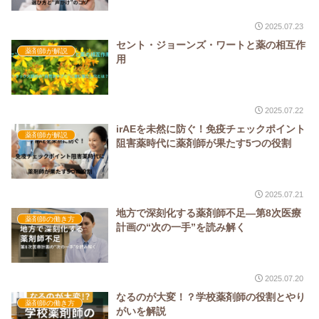
2025.07.23
セント・ジョーンズ・ワートと薬の相互作
薬剤師が解説
用
2025.07.22
irAEを未然に防ぐ！免疫チェックポイント
薬剤師が解説
阻害薬時代に薬剤師が果たす5つの役割
2025.07.21
地方で深刻化する薬剤師不足—第8次医療
薬剤師の働き方
計画の“次の一手”を読み解く
2025.07.20
なるのが大変！？学校薬剤師の役割とやり
薬剤師の働き方
がいを解説