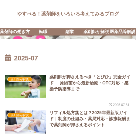
やすべる！薬剤師をいろいろ考えてみるブログ
薬剤師の働き方
転職
副業
薬剤師が解説
医薬品等解説
2025-07
薬剤師が押さえるべき「とびひ」完全ガイ
薬剤師が解説
ド──原因菌から最新治療・OTC対応・感
染予防指導まで
2025.07.31
リフィル処方箋とは？2025年最新版ガイ
薬剤師が解説
ド｜制度の仕組み・薬局対応・診療報酬ま
で薬剤師が押さえるポイント