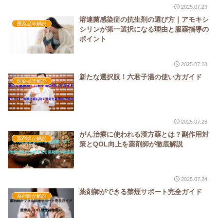
2025.07.29
溶連菌感染症の抗生剤の選び方｜アモキシ
医薬品等解説
シリンが第一選択になる理由と服薬指導の
ポイント
2025.07.28
新たな選択肢！六君子湯の使い方ガイド
医薬品等解説
2025.07.26
がん治療に使われる漢方薬とは？副作用対
薬剤師が解説
策とQOL向上を薬剤師が徹底解説
2025.07.24
薬剤師ができる禁煙サポート完全ガイド
薬剤師が解説