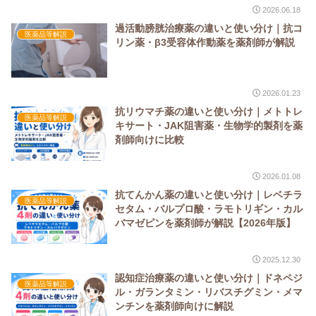
2026.06.18
過活動膀胱治療薬の違いと使い分け｜抗コ
医薬品等解説
リン薬・β3受容体作動薬を薬剤師が解説
2026.01.23
抗リウマチ薬の違いと使い分け｜メトトレ
医薬品等解説
キサート・JAK阻害薬・生物学的製剤を薬
剤師向けに比較
2026.01.08
抗てんかん薬の違いと使い分け｜レベチラ
医薬品等解説
セタム・バルプロ酸・ラモトリギン・カル
バマゼピンを薬剤師が解説【2026年版】
2025.12.30
認知症治療薬の違いと使い分け｜ドネペジ
医薬品等解説
ル・ガランタミン・リバスチグミン・メマ
ンチンを薬剤師向けに解説