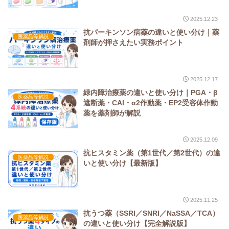
2025.12.23
抗パーキンソン病薬の違いと使い分け｜薬
医薬品等解説
剤師が押さえたい実務ポイント
2025.12.17
緑内障治療薬の違いと使い分け｜PGA・β
医薬品等解説
遮断薬・CAI・α2作動薬・EP2受容体作動
薬を薬剤師が解説
2025.12.09
抗ヒスタミン薬（第1世代／第2世代）の違
医薬品等解説
いと使い分け【最新版】
2025.11.25
抗うつ薬（SSRI／SNRI／NaSSA／TCA）
医薬品等解説
の違いと使い分け【完全解説版】