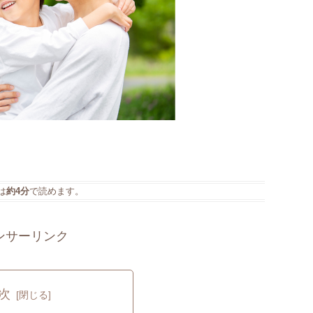
は
約4分
で読めます。
ンサーリンク
次