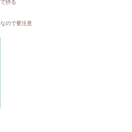
形で摂る
ンなので要注意