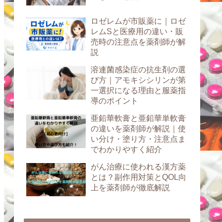
ロゼレムが市販薬に｜ロゼ
レムSと医療用の違い・販
売時の注意点を薬剤師が解
説
溶連菌感染症の抗生剤の選
び方｜アモキシシリンが第
一選択になる理由と服薬指
導のポイント
亜鉛華軟膏と亜鉛華単軟膏
の違いを薬剤師が解説｜使
い分け・塗り方・注意点ま
でわかりやすく紹介
がん治療に使われる漢方薬
とは？副作用対策とQOL向
上を薬剤師が徹底解説