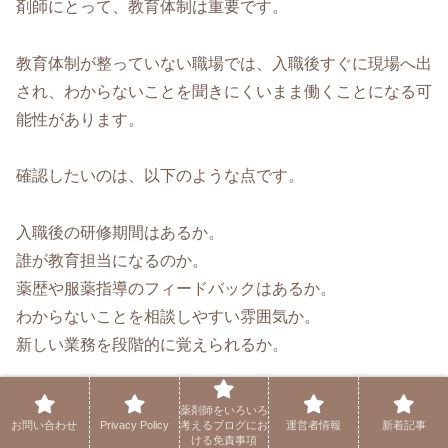
剤師にとって、教育体制は重要です。
教育体制が整っていない職場では、入職後すぐに現場へ出
され、わからないことを聞きにくいまま働くことになる可
能性があります。
確認したいのは、以下のような点です。
入職後の研修期間はあるか。
誰が教育担当になるのか。
薬歴や服薬指導のフィードバックはあるか。
わからないことを相談しやすい雰囲気か。
新しい業務を段階的に覚えられるか。
薬剤師として成長したい方にとって、教育体制のある職場
薬剤師をいろいろ
お問い合わせ
Privacy Policy
考えるブログにお
運営者情報
新着記事
は大きなメリットになります。
ける免責事項