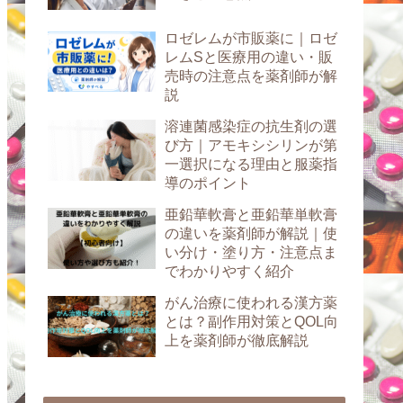
ロゼレムが市販薬に｜ロゼ
レムSと医療用の違い・販
売時の注意点を薬剤師が解
説
溶連菌感染症の抗生剤の選
び方｜アモキシシリンが第
一選択になる理由と服薬指
導のポイント
亜鉛華軟膏と亜鉛華単軟膏
の違いを薬剤師が解説｜使
い分け・塗り方・注意点ま
でわかりやすく紹介
がん治療に使われる漢方薬
とは？副作用対策とQOL向
上を薬剤師が徹底解説