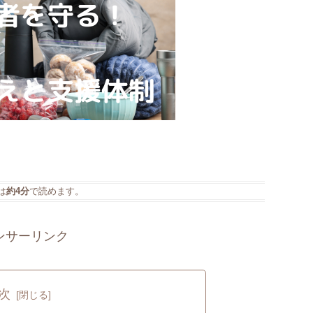
は
約4分
で読めます。
ンサーリンク
次