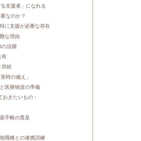
守る支援者」になれる
必要なのか？
は特に支援が必要な存在
困難な理由
師の活躍
共有
と供給
災害時の備え」
薬と医療物資の準備
ておきたいもの：
お薬手帳の普及
や他職種との連携訓練