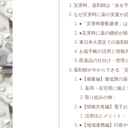
災害時、薬剤師は「命を
なぜ災害時に薬の支援が
●「災害時要配慮者」
●災害時に薬の継続が
東日本大震災での薬剤
お薬手帳の活用と情報
医薬品の仕分け・管理
薬剤師が今からできる「
●【備蓄編】最低限の
薬局・在宅用に備え
取り組みの例：
●【情報共有編】電子
活用法とメリット：
●【地域連携編】行政