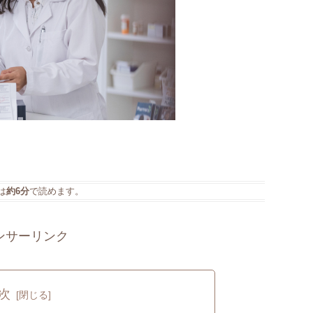
は
約6分
で読めます。
ンサーリンク
次