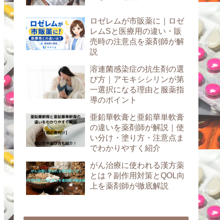
ロゼレムが市販薬に｜ロゼ
レムSと医療用の違い・販
売時の注意点を薬剤師が解
説
溶連菌感染症の抗生剤の選
び方｜アモキシシリンが第
一選択になる理由と服薬指
導のポイント
亜鉛華軟膏と亜鉛華単軟膏
の違いを薬剤師が解説｜使
い分け・塗り方・注意点ま
でわかりやすく紹介
がん治療に使われる漢方薬
とは？副作用対策とQOL向
上を薬剤師が徹底解説